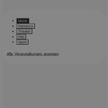
Musik
Flamenco
Theater
Film
Sport
Alle Veranstaltungen anzeigen
AUG
AUG
09
09
1001 Músicas -
Almería